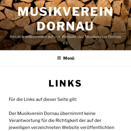
Zum
MUSIKVEREIN
Inhalt
springen
DORNAU
Herzlich willkommen auf der Website des Musikverein Dornau
e.V.
Menü
LINKS
Für die Links auf dieser Seite gilt:
Der Musikverein Dornau übernimmt keine
Verantwortung für die Richtigkeit der auf der
jeweiligen verzeichneten Website veröffentlichten